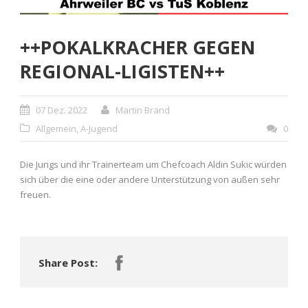
++POKALKRACHER GEGEN
REGIONAL-LIGISTEN++
07 Dez. 2022
Martin Brand
Allgemein
,
A-Jugend
0
Die Jungs und ihr Trainerteam um Chefcoach Aldin Sukic würden
sich über die eine oder andere Unterstützung von außen sehr
freuen.
Share Post: