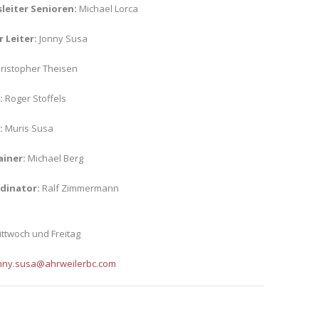
leiter Senioren:
Michael Lorca
 Leiter:
Jonny Susa
ristopher Theisen
:
Roger Stoffels
:
Muris Susa
iner:
Michael Berg
dinator:
Ralf Zimmermann
ittwoch und Freitag
nny.susa@ahrweilerbc.com