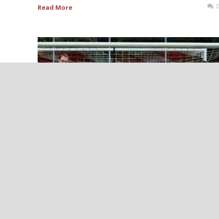
Read More
++
ERFOLGREICHER
DURCHMARSCH: U13 DES AHRWEILER
BC AUF KURS KLASSEN-ERHALT IN DER