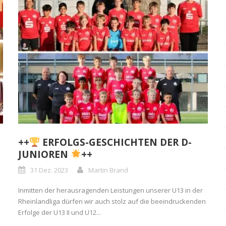
++
ERFOLGS-GESCHICHTEN DER D-
JUNIOREN
++
31 Dez. 2023
Martin Brand
Inmitten der herausragenden Leistungen unserer U13 in der
Rheinlandliga dürfen wir auch stolz auf die beeindruckenden
Erfolge der U13 II und U12...