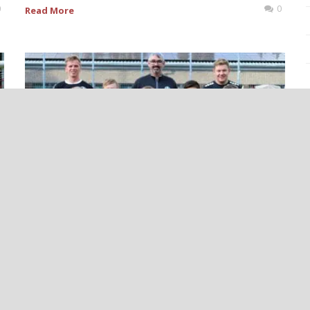
0
0
Read More
++E-JUNIOREN: ENTWICKLUNG,
TEAMGEIST, ERFOLG – RÜCKBLICK AUF
DAS ERSTE HALBE JAHR DER SAISON