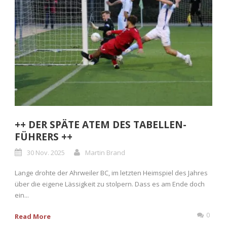
++ DER SPÄTE ATEM DES TABELLEN-
FÜHRERS ++
30 Nov. 2025
Martin Brand
Lange drohte der Ahrweiler BC, im letzten Heimspiel des Jahres
über die eigene Lässigkeit zu stolpern. Dass es am Ende doch
ein...
0
Read More