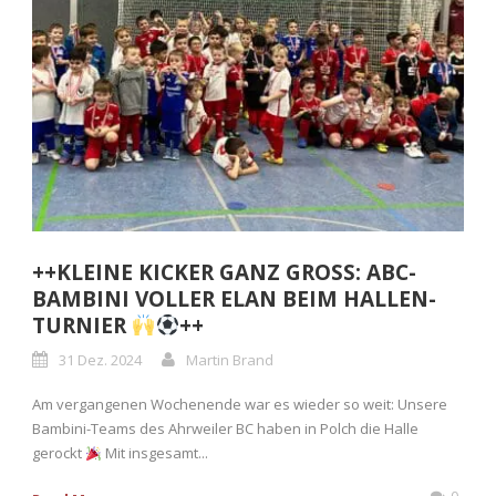
++KLEINE KICKER GANZ GROSS: ABC-
BAMBINI VOLLER ELAN BEIM HALLEN-
TURNIER
++
31 Dez. 2024
Martin Brand
Am vergangenen Wochenende war es wieder so weit: Unsere
Bambini-Teams des Ahrweiler BC haben in Polch die Halle
gerockt
Mit insgesamt...