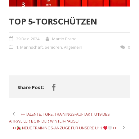
TOP 5-TORSCHÜTZEN
29 Dez. 2024
Martin Brand
1. Mannschaft
,
Senioren
,
Allgemein
0
Share Post:
++TALENTE, TORE, TRAININGS-AUFTAKT: U19 DES
AHRWEILER BC IN DER WINTER-PAUSE++
++
NEUE TRAININGS-ANZÜGE FÜR UNSERE U11
++