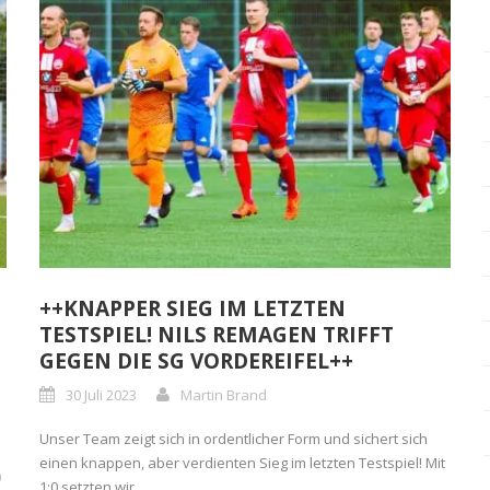
++KNAPPER SIEG IM LETZTEN
TESTSPIEL! NILS REMAGEN TRIFFT
GEGEN DIE SG VORDEREIFEL++
30 Juli 2023
Martin Brand
Unser Team zeigt sich in ordentlicher Form und sichert sich
einen knappen, aber verdienten Sieg im letzten Testspiel! Mit
0
1:0 setzten wir...