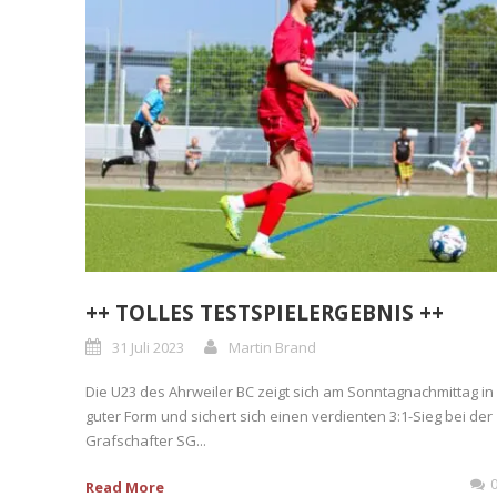
++ TOLLES TESTSPIELERGEBNIS ++
31 Juli 2023
Martin Brand
Die U23 des Ahrweiler BC zeigt sich am Sonntagnachmittag in
guter Form und sichert sich einen verdienten 3:1-Sieg bei der
Grafschafter SG...
Read More