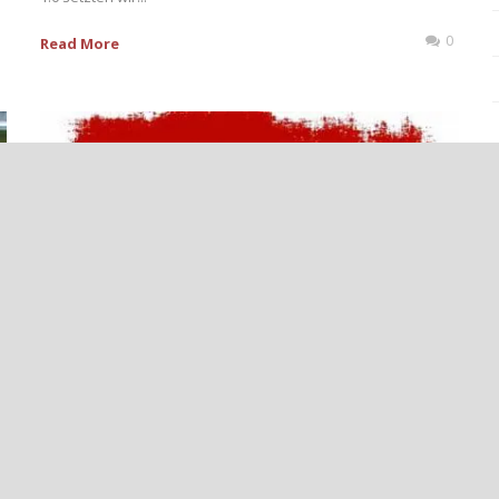
0
Read More
++LETZTES TESTSPIEL IN
HEIMERSHEIM++