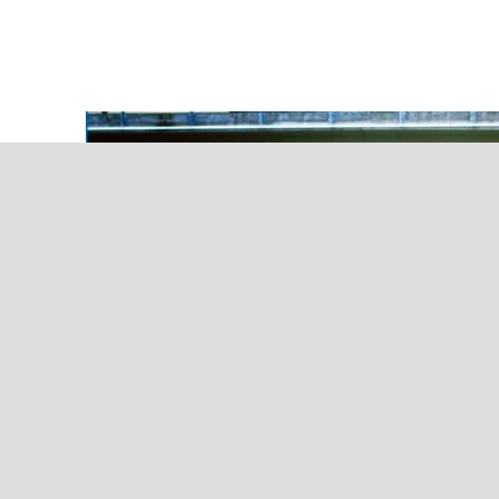
++IRRE BRÜSER BERG- UND
TALBAHNFAHRT FÜR UNSERE U23++