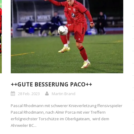
++GUTE BESSERUNG PACO++
28 Feb. 2023
Martin Brand
Pascal Rhodmann mit schwerer Knieverletzung ffensivspieler
Pascal Rhodmann, nach Almir Porca mit vier Treffern
i
erfolgreichster Torschütze im Oberligateam, wird dem
Ahrweiler BC...