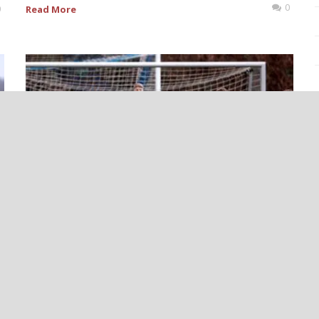
0
0
Read More
++EINE STARKE AKTION ENTSCHIED
INTENSIVES POKALSPIEL++