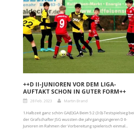
++D II-JUNIOREN VOR DEM LIGA-
AUFTAKT SCHON IN GUTER FORM++
28 Feb. 2023
Martin Brand
1.Halbzeit ganz schön GA(E)GA Beim 5:2 (3:0)-Testspielsieg be
der Grafschafter JSG wussten die jahrgangsjüngeren D II-
Junioren im Rahmen der Vorbereitung spielerisch einmal...