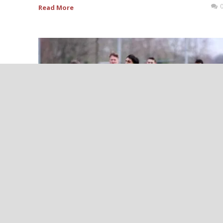
Read More
++B-JUNIOREN VERLIEREN GENERAL-
PROBE GEGEN BONNER SC U 16++