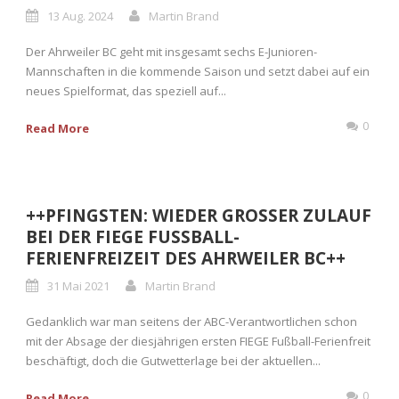
13 Aug. 2024
Martin Brand
Der Ahrweiler BC geht mit insgesamt sechs E-Junioren-
Mannschaften in die kommende Saison und setzt dabei auf ein
neues Spielformat, das speziell auf...
0
Read More
++PFINGSTEN: WIEDER GROSSER ZULAUF
BEI DER FIEGE FUSSBALL-
FERIENFREIZEIT DES AHRWEILER BC++
31 Mai 2021
Martin Brand
Gedanklich war man seitens der ABC-Verantwortlichen schon
mit der Absage der diesjährigen ersten FIEGE Fußball-Ferienfreit
beschäftigt, doch die Gutwetterlage bei der aktuellen...
0
Read More