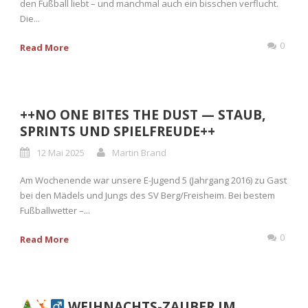
den Fußball liebt – und manchmal auch ein bisschen verflucht.
Die...
0
Read More
++NO ONE BITES THE DUST — STAUB,
SPRINTS UND SPIELFREUDE++
12 Mai 2025
Martin Brand
Am Wochenende war unsere E-Jugend 5 (Jahrgang 2016) zu Gast
bei den Mädels und Jungs des SV Berg/Freisheim. Bei bestem
Fußballwetter –...
0
Read More
WEIHNACHTS-ZAUBER IM