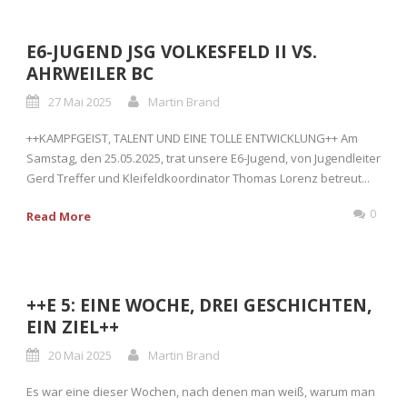
E6-JUGEND JSG VOLKESFELD II VS.
AHRWEILER BC
27 Mai 2025
Martin Brand
++KAMPFGEIST, TALENT UND EINE TOLLE ENTWICKLUNG++ Am
Samstag, den 25.05.2025, trat unsere E6-Jugend, von Jugendleiter
Gerd Treffer und Kleifeldkoordinator Thomas Lorenz betreut...
0
Read More
++E 5: EINE WOCHE, DREI GESCHICHTEN,
EIN ZIEL++
20 Mai 2025
Martin Brand
Es war eine dieser Wochen, nach denen man weiß, warum man