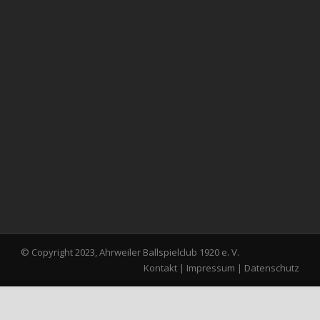
© Copyright 2023, Ahrweiler Ballspielclub 1920 e. V.
Kontakt
|
Impressum
|
Datenschutz