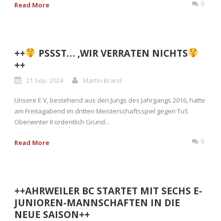
0
Read More
++
PSSST… ,WIR VERRATEN NICHTS
++
21 Sep. 2024
Martin Brand
Unsere E V, bestehend aus den Jungs des Jahrgangs 2016, hatte
am Freitagabend im dritten Meisterschaftsspiel gegen TuS
Oberwinter II ordentlich Grund...
0
Read More
++AHRWEILER BC STARTET MIT SECHS E-
JUNIOREN-MANNSCHAFTEN IN DIE
NEUE SAISON++