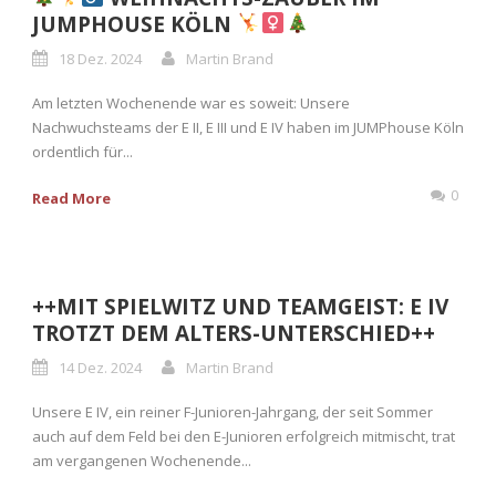
JUMPHOUSE KÖLN
18 Dez. 2024
Martin Brand
Am letzten Wochenende war es soweit: Unsere
Nachwuchsteams der E II, E III und E IV haben im JUMPhouse Köln
ordentlich für...
0
Read More
++MIT SPIELWITZ UND TEAMGEIST: E IV
TROTZT DEM ALTERS-UNTERSCHIED++
14 Dez. 2024
Martin Brand
Unsere E IV, ein reiner F-Junioren-Jahrgang, der seit Sommer
auch auf dem Feld bei den E-Junioren erfolgreich mitmischt, trat
am vergangenen Wochenende...