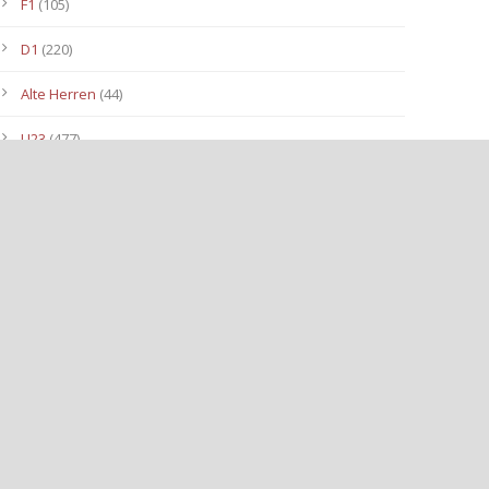
F1
(105)
D1
(220)
Alte Herren
(44)
U23
(477)
C III
(71)
1. Mannschaft
(942)
F II Junioren
(98)
C2- Junioren
(150)
B II-Junioren
(113)
Bambinis
(86)
A II JUNIOREN
(40)