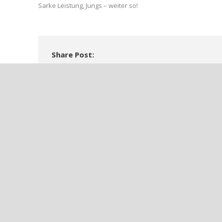
Sarke Leistung, Jungs – weiter so!
Share Post:
++AHRWEILER BC BESCHLIESST SAISON MIT KLAREM AU