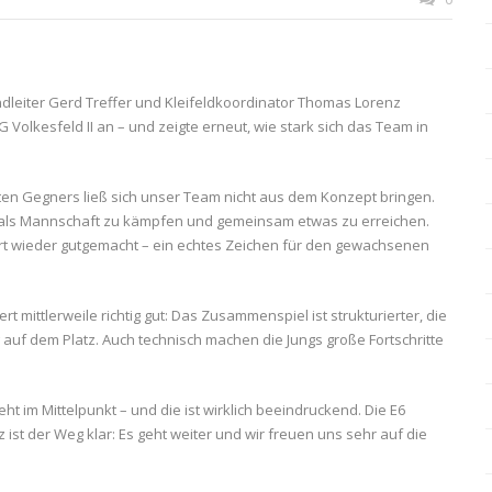
ndleiter Gerd Treffer und Kleifeldkoordinator Thomas Lorenz
G Volkesfeld II an – und zeigte erneut, wie stark sich das Team in
ten Gegners ließ sich unser Team nicht aus dem Konzept bringen.
, als Mannschaft zu kämpfen und gemeinsam etwas zu erreichen.
rt wieder gutgemacht – ein echtes Zeichen für den gewachsenen
rt mittlerweile richtig gut: Das Zusammenspiel ist strukturierter, die
uf dem Platz. Auch technisch machen die Jungs große Fortschritte
 im Mittelpunkt – und die ist wirklich beeindruckend. Die E6
st der Weg klar: Es geht weiter und wir freuen uns sehr auf die