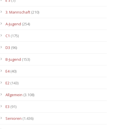
E 5
(7)
3. Mannschaft
(210)
A-Jugend
(254)
C1
(175)
D3
(96)
B-Jugend
(153)
E4
(40)
E2
(143)
Allgemein
(3.108)
E3
(91)
Senioren
(1.436)