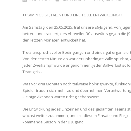
++KAMPFGEIST, TALENT UND EINE TOLLE ENTWICKLUNG++
Am Samstag, den 25.05.2025, trat unsere E6-Jugend, von Juge
betreut und trainiert, des Ahrweiler BC auswärts gegen die JS
den letzten Monaten entwickelt hat.
Trotz anspruchsvoller Bedingungen und eines gut organisier
Von der ersten Minute an war der unbedingte Wille spürbar
Jeder Zweikampf wurde angenommen, jeder Ballverlust sofo
Teamgeist.
Was vor drei Monaten noch teilweise holprig wirkte, funktionie
Spieler trauen sich mehr zu und übernehmen Verantwortung a
– einige Aktionen waren richtig sehenswert.
Die Entwicklung jedes Einzelnen und des gesamten Teams steht
wächst weiter zusammen, und mit diesem Einsatz und Ehrgeiz i
kommende Saison in der D Jugend.