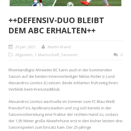
++DEFENSIV-DUO BLEIBT
DEM ABC ERHALTEN++
26 Jan. 2021
Martin Brand
Allgemein
,
1. Mannschaft
,
Senioren
0
Rheinlandligist Ahrweiler BC kann auch in der kommenden
Saison auf die beiden Innenverteidiger Niklas Röder (r.) und
Alexandros Liontos (l.) setzen. Beide erklärten frühzeitig ihren
Verbleib beim Kreisstadtklub.
Alexandros Liontos wechselte im Sommer vom FC Blau-Weiß
Friesdorf ins Apollinarisstadion und zog sich bereits in der
Saisonvorbereitung eine Fraktur der rechten Hand zu, sodass
der 1,95 Meter große Abwehrhüne erst in den bisher letzten drei
Saisonspielen zum Einsatz kam. Der 25-jährige