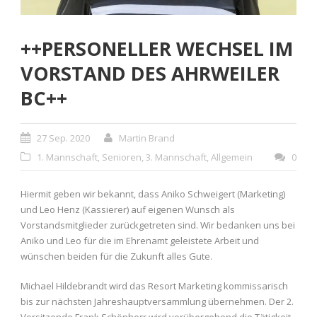
++PERSONELLER WECHSEL IM
VORSTAND DES AHRWEILER
BC++
27 Sep. 2020
Martin Brand
1. Mannschaft
,
Senioren
,
3. Mannschaft
,
Allgemein
0
Hiermit geben wir bekannt, dass Aniko Schweigert (Marketing)
und Leo Henz (Kassierer) auf eigenen Wunsch als
Vorstandsmitglieder zurückgetreten sind. Wir bedanken uns bei
Aniko und Leo für die im Ehrenamt geleistete Arbeit und
wünschen beiden für die Zukunft alles Gute.
Michael Hildebrandt wird das Resort Marketing kommissarisch
bis zur nächsten Jahreshauptversammlung übernehmen. Der 2.