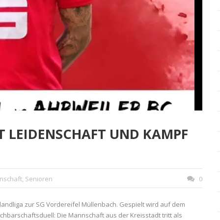
T LEIDENSCHAFT UND KAMPF
nschaft
,
Senioren
0
landliga zur SG Vordereifel Müllenbach. Gespielt wird auf dem
barschaftsduell: Die Mannschaft aus der Kreisstadt tritt als