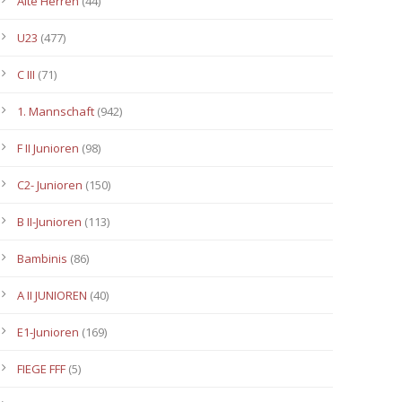
Alte Herren
(44)
U23
(477)
C III
(71)
1. Mannschaft
(942)
F II Junioren
(98)
C2- Junioren
(150)
B II-Junioren
(113)
Bambinis
(86)
A II JUNIOREN
(40)
E1-Junioren
(169)
FIEGE FFF
(5)