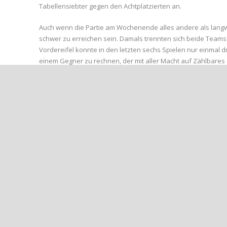
Tabellensiebter gegen den Achtplatzierten an.
Auch wenn die Partie am Wochenende alles andere als langwe
schwer zu erreichen sein. Damals trennten sich beide Teams 
Vordereifel konnte in den letzten sechs Spielen nur einmal dr
einem Gegner zu rechnen, der mit aller Macht auf Zählbares a
Feit erwartet von seiner Mannschaft eine ähnlich kämpferisch
„Charakter, Kampf, Leidenschaft und intensiver Fußball.“ Au
Witterungsbedingungen wohl ohnehin keine andere Möglichk
Untergrund ausgehen.“ Feine Spielzüge à la Hacke, Spitze, ei
Verzichten muss das Trainerteam weiterhin auf Rico Wagner, N
Jungs, wir drücken euch die Daumen! Bestätigt die starke 
Ergebnis!