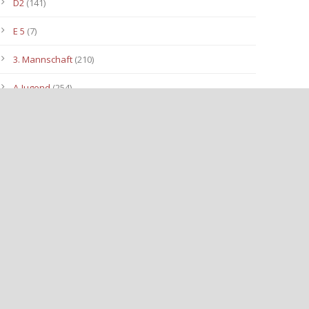
D2
(141)
E 5
(7)
3. Mannschaft
(210)
A-Jugend
(254)
C1
(175)
D3
(96)
B-Jugend
(153)
E4
(40)
E2
(143)
Allgemein
(3.112)
E3
(91)