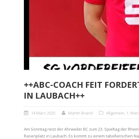
++ABC-COACH FEIT FORDER
IN LAUBACH++
14 März 2025
Martin Brand
Allgemein
,
1. Man
Am Sonntag reist der Ahrweiler BC zum 23. Spieltag der Rhein
Rasenplatz in Laubach. Es kommt zu einem tabellarischen Nach