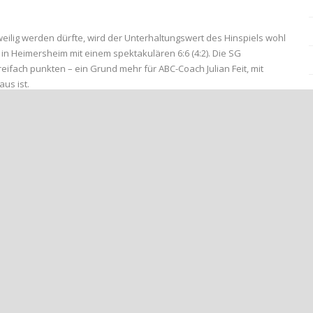
ilig werden dürfte, wird der Unterhaltungswert des Hinspiels wohl
in Heimersheim mit einem spektakulären 6:6 (4:2). Die SG
eifach punkten – ein Grund mehr für ABC-Coach Julian Feit, mit
us ist.
e Leistung wie zuletzt beim 1:0-Sieg gegen den SV Rot-Weiß Wittlich:
f dem Rasenplatz wird es angesichts der aktuellen
eit geben: „Wir müssen von einem tiefen und kraftraubenden
ns, zwei, drei wird man in Laubach daher eher vergeblich suchen.
iklas Röder und Almir Porca – wie bereits in den letzten Partien.
Leistung vom vergangenen Wochenende mit einem weiteren guten