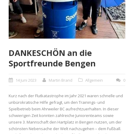
DANKESCHÖN an die
Sportfreunde Bengen
14 Juni 2023
Martin Brand
Allgemein
0
Kurz nach der Flutkatastrophe im Jahr 2021 waren schnelle und
unbürokratische Hilfe gefragt, um den Trainings- und
Spielbetrieb beim Ahrweiler BC aufrechtzuerhalten. In dieser
schwierigen Zeit konnten zahlreiche Juniorenteams sowie
unsere 3. Mannschaft den Hartplatz in Bengen nutzen, um der
schönsten Nebensache der Welt nachzugehen – dem Fußball.