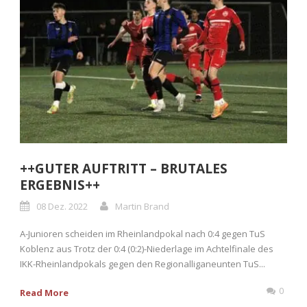
++GUTER AUFTRITT – BRUTALES
ERGEBNIS++
08 Dez. 2022
Martin Brand
A-Junioren scheiden im Rheinlandpokal nach 0:4 gegen TuS
Koblenz aus Trotz der 0:4 (0:2)-Niederlage im Achtelfinale des
IKK-Rheinlandpokals gegen den Regionalliganeunten TuS...
0
Read More