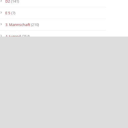
D2
(141)
E 5
(7)
3. Mannschaft
(210)
A-Jugend
(254)
C1
(175)
D3
(96)
B-Jugend
(153)
E4
(40)
E2
(143)
Allgemein
(3.112)
E3
(91)