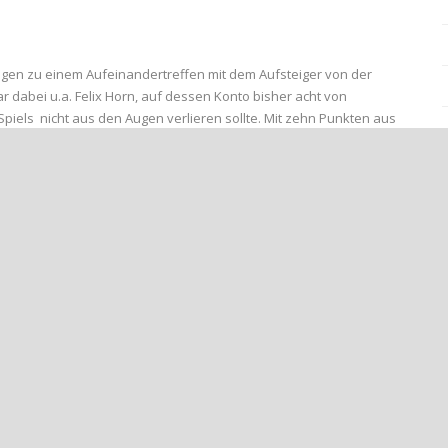
gen zu einem Aufeinandertreffen mit dem Aufsteiger von der
war dabei u.a. Felix Horn, auf dessen Konto bisher acht von
piels nicht aus den Augen verlieren sollte. Mit zehn Punkten aus
rsprung vor der Abstiegszone. Auf heimischen Geläuf konnten die
er erspielen. Zuletzt holte die Mannschaft neun Punkte aus vier
er (verletzt) und Tim Rieder (privat) fehlen. „Da werden andere
 ist sicher U23-Coach Mario Brötz sicher, dessen Team sich zuletzt
im Weg stand. „Wir wollen zwei starke und intensive Halbzeiten