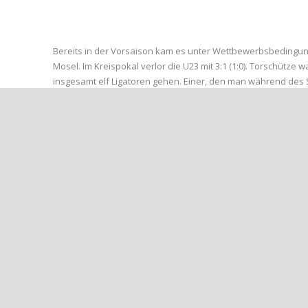
Bereits in der Vorsaison kam es unter Wettbewerbsbedingun
Mosel. Im Kreispokal verlor die U23 mit 3:1 (1:0). Torschütze 
insgesamt elf Ligatoren gehen. Einer, den man während des S
sieben Spielern hat die SG Löf einen scheinbar sicheren Vo
Schützlinge von Trainer Udo Seifert allerdings erst drei Zähl
Partien und verlor lediglich gegen Ligaprimus SG Inter Sinzig.
Aus der Start-Elf des letzten Spieltages werden Lukas Adeneu
Spieler in die Bresche springen und dabei nicht enttäuschen“,
wegen einer relativ suboptimalen Chancenverwertung selber 
abliefern“, meint Brötz. Dem gibt es nur hinzuzufügen:
Haut rein Jungs!!