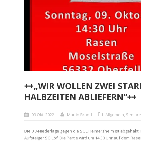
++„WIR WOLLEN ZWEI STAR
HALBZEITEN ABLIEFERN“++
09 Okt. 2022
Martin Brand
Allgemein
,
Senior
Die 0:3-Niederlage gegen die SGL Heimersheim ist abgehakt. D
Aufsteiger SG Löf. Die Partie wird um 14:30 Uhr auf dem Rasen