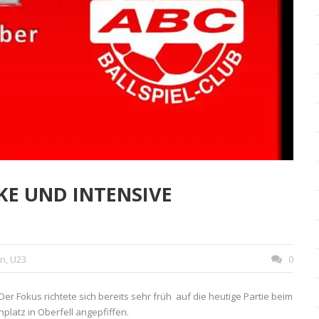
KE UND INTENSIVE
en
,
U23
0
er Fokus richtete sich bereits sehr früh auf die heutige Partie beim
platz in Oberfell angepfiffen.