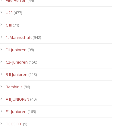
Alte Herren
(44)
U23
(477)
C III
(71)
1. Mannschaft
(942)
F II Junioren
(98)
C2- Junioren
(150)
B II-Junioren
(113)
Bambinis
(86)
A II JUNIOREN
(40)
E1-Junioren
(169)
FIEGE FFF
(5)