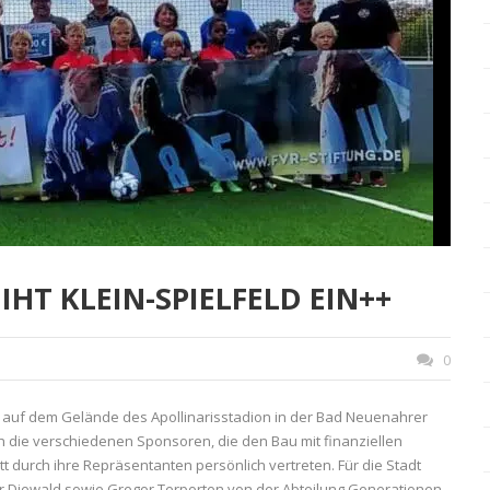
IHT KLEIN-SPIELFELD EIN++
0
 auf dem Gelände des Apollinarisstadion in der Bad Neuenahrer
ch die verschiedenen Sponsoren, die den Bau mit finanziellen
 durch ihre Repräsentanten persönlich vertreten. Für die Stadt
r Diewald sowie Gregor Terporten von der Abteilung Generationen