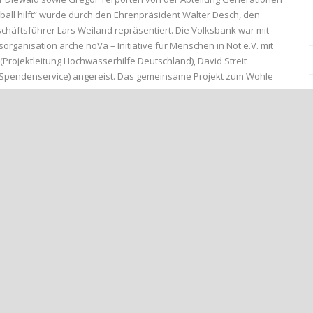
ball hilft“ wurde durch den Ehrenpräsident Walter Desch, den
schäftsführer Lars Weiland repräsentiert. Die Volksbank war mit
sorganisation arche noVa – Initiative für Menschen in Not e.V. mit
Projektleitung Hochwasserhilfe Deutschland), David Streit
((Spendenservice) angereist. Das gemeinsame Projekt zum Wohle
rt.
obleme bezüglich der nicht ausreichenden Trainings- und
e und signalisiert: „Es geht voran“, erklärt der Gerd Treffer, der
bei diesem Projekt unglaublich dankbar. Das Kleinspielfeld bietet
n einem ordentlichen Rahmen ihrem geliebten Hobby nachzugehen.“,
ann eindrucksvoll die F-Junioren des SG Heimersheim sowie die des
dener Samstagmittag, bei dem sich die Offiziellen angenehm
es eigentlich ging – die Kids. „Vielen Dank für die Unterstützung, die
e Nachwuchsabteilung enorm wichtig“, beschloss Frank Schönherr (1.
ung.