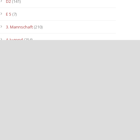
D2
(141)
E 5
(7)
3. Mannschaft
(210)
A-Jugend
(254)
C1
(175)
D3
(96)
B-Jugend
(153)
E4
(40)
E2
(143)
Allgemein
(3.112)
E3
(91)