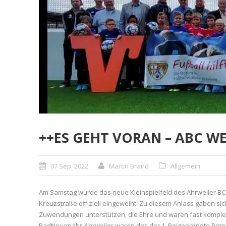
++ES GEHT VORAN – ABC WE
07 Sep. 2022
Martin Brand
Allgemein
Am Samstag wurde das neue Kleinspielfeld des Ahrweiler BC
Kreuzstraße offiziell eingeweiht. Zu diesem Anlass gaben si
Zuwendungen unterstützen, die Ehre und waren fast komplett
BadNeuenahr-Ahrweiler waren das der 1. Beigeordnete Pete