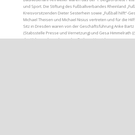
und Sport. Die Stiftung des Fußballverbandes Rheinland „Fuß
Kreisvorsitzenden Dieter Sesterhein sowie „Fußball hilft“-Ge
Michael Theisen und Michael Nisius vertreten und für die Hilf
Sitz in Dresden waren von der Geschäftsführung Anke Bartz (
(Stabsstelle Presse und Vernetzung) und Gesa Himmelrath 
der Kids wurde auch von der Gothaer-Versicherung gesponse
„Das Kleinspielfeld löst zwar nicht umgehend alle unsere Pr
Spielflächen, doch es ist ein Hoffnungsschimmer der Mut macht
Jugendleiter des Ahrweiler BC. „Wir sind allen Unterstützern 
gerade unseren jüngsten Kickern die Perspektive, wieder i
so Treffer weiter. Wie das aussehen kann, demonstrierten d
Ahrweiler BC.
Es war ein schöner mit Hoffnung in Richtung Zukunft verbun
zurückhielten und sich nicht wichtiger nahmen als die, um die 
den Bau des Kleinspielfeldes ermöglichte. Das ist für unser
Vorsitzender Ahrweiler BC) den offiziellen Teil der Veranstalt