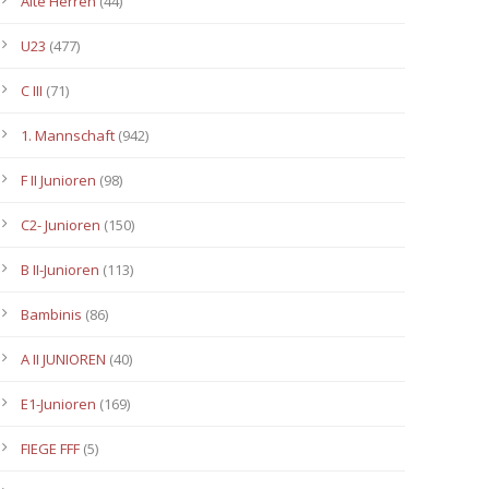
Alte Herren
(44)
U23
(477)
C III
(71)
1. Mannschaft
(942)
F II Junioren
(98)
C2- Junioren
(150)
B II-Junioren
(113)
Bambinis
(86)
A II JUNIOREN
(40)
E1-Junioren
(169)
FIEGE FFF
(5)