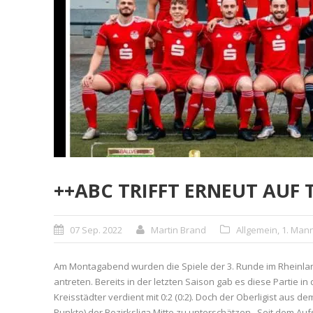
++ABC TRIFFT ERNEUT AUF
07 Sep. 2022
Martin Brand
Allgemein
,
1. Man
Am Montagabend wurden die Spiele der 3. Runde im Rheinla
antreten. Bereits in der letzten Saison gab es diese Partie i
Kreisstädter verdient mit 0:2 (0:2). Doch der Oberligist aus de
Punkte) der Bezirksliga Mitte zu unterschätzen. Seit dem Aufs