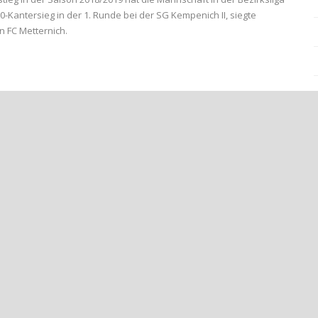
10-Kantersieg in der 1. Runde bei der SG Kempenich II, siegte
n FC Metternich.
EIER IN DER OBERLIGA++
++ES GEHT VORAN – ABC WEIHT KLEIN-SPIELFELD EIN++