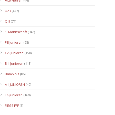
Alte Herren
(44)
U23
(477)
C III
(71)
1. Mannschaft
(942)
F II Junioren
(98)
C2- Junioren
(150)
B II-Junioren
(113)
Bambinis
(86)
A II JUNIOREN
(40)
E1-Junioren
(169)
FIEGE FFF
(5)