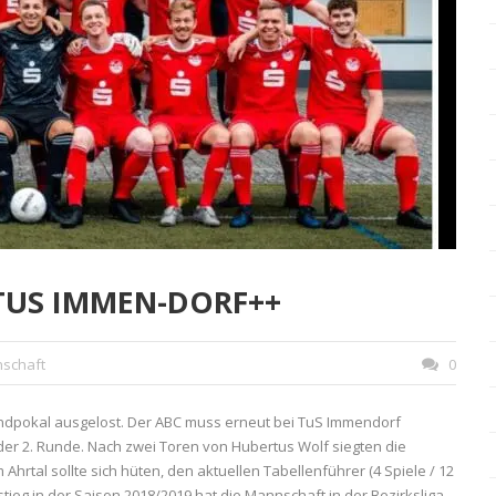
 TUS IMMEN-DORF++
nschaft
0
ndpokal ausgelost. Der ABC muss erneut bei TuS Immendorf
n der 2. Runde. Nach zwei Toren von Hubertus Wolf siegten die
m Ahrtal sollte sich hüten, den aktuellen Tabellenführer (4 Spiele / 12
tieg in der Saison 2018/2019 hat die Mannschaft in der Bezirksliga