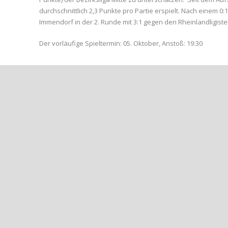
durchschnittlich 2,3 Punkte pro Partie erspielt. Nach einem 0:
Immendorf in der 2. Runde mit 3:1 gegen den Rheinlandligiste
Der vorläufige Spieltermin: 05. Oktober, Anstoß: 19:30
Share Post:
++ABC FEIERT BEIM 1:0-AUSWÄRTS-SIEG DEN ERSTEN DR