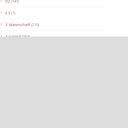
D2
(141)
E 5
(7)
3. Mannschaft
(210)
A-Jugend
(254)
C1
(175)
D3
(96)
B-Jugend
(153)
E4
(40)
E2
(143)
Allgemein
(3.112)
E3
(91)