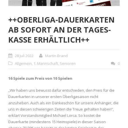
++OBERLIGA-DAUERKARTEN
AB SOFORT AN DER TAGES-
KASSE ERHÄLTLICH++
28 Juli 2022
Martin Brand
Allgemein
,
1. Mannschaft
,
Senioren
0
16 Spiele zum Preis von 10 Spielen
„Wir haben uns bewusst dafür entschieden, den Preis für die
Dauerkarten in unserer ersten Oberligasaison nicht
anzuheben. Auch als ein Dankeschön für unsere Anhänger, die
uns in diesen schwierigen Zeiten die Treue gehalten haben“,
erklärt Vorstandsmitglied Michael Lorca. So kostet die
Dauerkarte (mindestens 15 Heimspiele) in dieser Saison