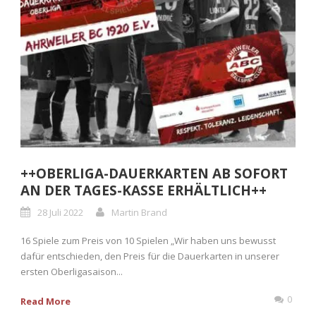
++OBERLIGA-DAUERKARTEN AB SOFORT
AN DER TAGES-KASSE ERHÄLTLICH++
28 Juli 2022
Martin Brand
16 Spiele zum Preis von 10 Spielen „Wir haben uns bewusst
dafür entschieden, den Preis für die Dauerkarten in unserer
ersten Oberligasaison...
0
Read More