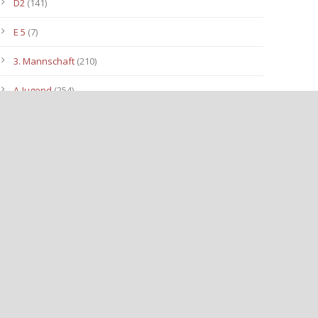
D2
(141)
E 5
(7)
3. Mannschaft
(210)
A-Jugend
(254)
C1
(175)
D3
(96)
B-Jugend
(153)
E4
(40)
E2
(143)
Allgemein
(3.112)
E3
(91)