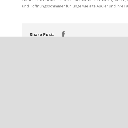
und Hoffnungsschimmer für junge wie alte ABCler und ihre Fa
Share Post:
++AHRWEILER BC III FEIERT VERDIENTEN 5:1-SIEG++
++E-JUNIOREN