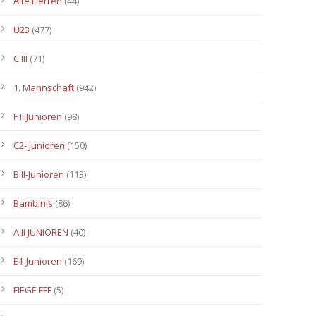
Alte Herren
(44)
U23
(477)
C III
(71)
1. Mannschaft
(942)
F II Junioren
(98)
C2- Junioren
(150)
B II-Junioren
(113)
Bambinis
(86)
A II JUNIOREN
(40)
E1-Junioren
(169)
FIEGE FFF
(5)