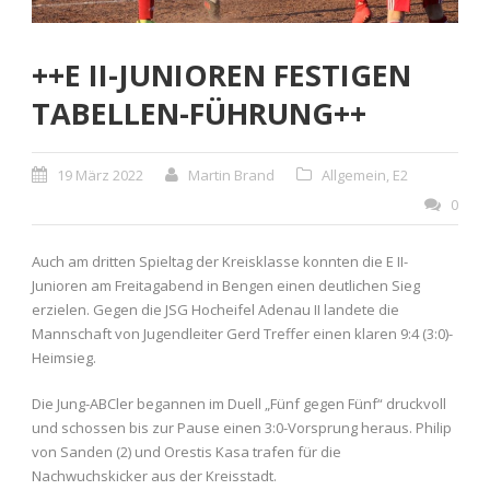
++E II-JUNIOREN FESTIGEN
TABELLEN-FÜHRUNG++
19 März 2022
Martin Brand
Allgemein
,
E2
0
Auch am dritten Spieltag der Kreisklasse konnten die E II-
Junioren am Freitagabend in Bengen einen deutlichen Sieg
erzielen. Gegen die JSG Hocheifel Adenau II landete die
Mannschaft von Jugendleiter Gerd Treffer einen klaren 9:4 (3:0)-
Heimsieg.
Die Jung-ABCler begannen im Duell „Fünf gegen Fünf“ druckvoll
und schossen bis zur Pause einen 3:0-Vorsprung heraus. Philip
von Sanden (2) und Orestis Kasa trafen für die
Nachwuchskicker aus der Kreisstadt.