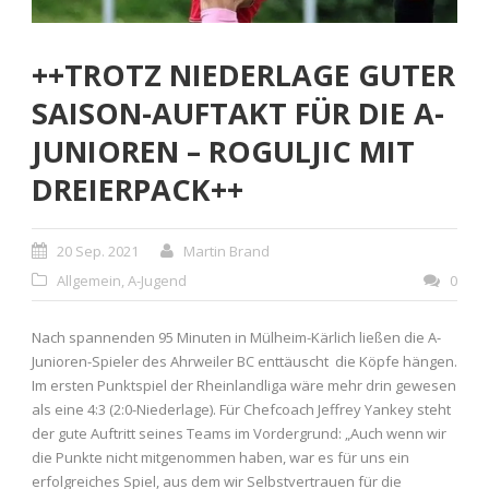
++TROTZ NIEDERLAGE GUTER
SAISON-AUFTAKT FÜR DIE A-
JUNIOREN – ROGULJIC MIT
DREIERPACK++
20 Sep. 2021
Martin Brand
Allgemein
,
A-Jugend
0
Nach spannenden 95 Minuten in Mülheim-Kärlich ließen die A-
Junioren-Spieler des Ahrweiler BC enttäuscht die Köpfe hängen.
Im ersten Punktspiel der Rheinlandliga wäre mehr drin gewesen
als eine 4:3 (2:0-Niederlage). Für Chefcoach Jeffrey Yankey steht
der gute Auftritt seines Teams im Vordergrund: „Auch wenn wir
die Punkte nicht mitgenommen haben, war es für uns ein
erfolgreiches Spiel, aus dem wir Selbstvertrauen für die