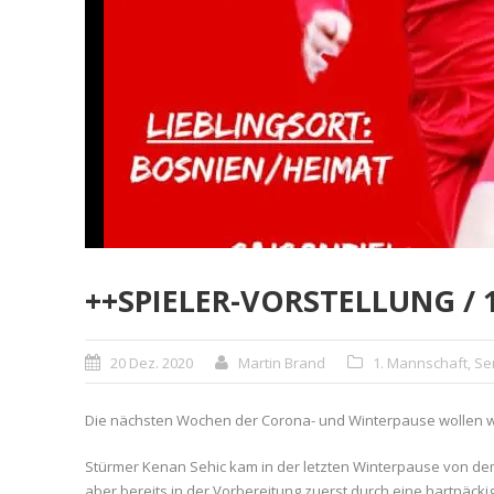
++SPIELER-VORSTELLUNG /
20 Dez. 2020
Martin Brand
1. Mannschaft
,
Se
Die nächsten Wochen der Corona- und Winterpause wollen wir
Stürmer Kenan Sehic kam in der letzten Winterpause von dem 
aber bereits in der Vorbereitung zuerst durch eine hartnä