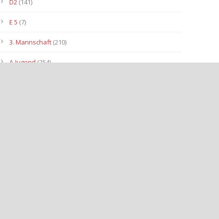
D2
(141)
E 5
(7)
3. Mannschaft
(210)
A-Jugend
(254)
C1
(175)
D3
(96)
B-Jugend
(153)
E4
(40)
E2
(143)
Allgemein
(3.112)
E3
(91)