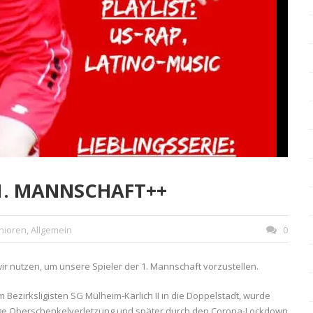
 1. MANNSCHAFT++
nioren
,
Allgemein
0
 nutzen, um unsere Spieler der 1. Mannschaft vorzustellen.
Bezirksligisten SG Mülheim-Kärlich II in die Doppelstadt, wurde
ckige Oberschenkelverletzung und später durch den Corona-Lockdown