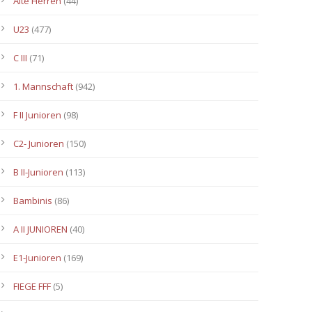
Alte Herren
(44)
U23
(477)
C III
(71)
1. Mannschaft
(942)
F II Junioren
(98)
C2- Junioren
(150)
B II-Junioren
(113)
Bambinis
(86)
A II JUNIOREN
(40)
E1-Junioren
(169)
FIEGE FFF
(5)