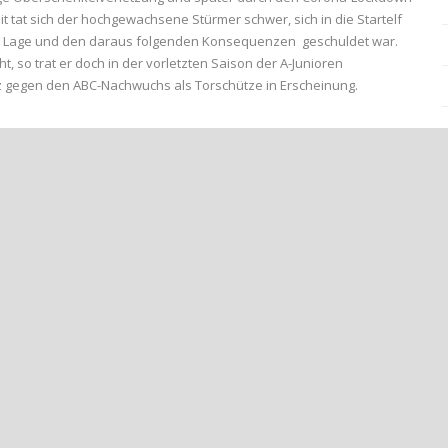
it tat sich der hochgewachsene Stürmer schwer, sich in die Startelf
chen Lage und den daraus folgenden Konsequenzen geschuldet war.
 so trat er doch in der vorletzten Saison der A-Junioren
z gegen den ABC-Nachwuchs als Torschütze in Erscheinung.
++DIE SPIELER UNSERER U23++