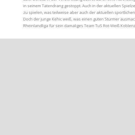
in seinem Tatendrang gestoppt. Auch in der aktuellen Spielze
zu spielen, was teilweise aber auch der aktuellen sportli
Doch der junge Kehic weiß, was einen guten Stürmer ausmacht,
Rheinlandliga für sein damaliges Team TuS Rot-Weiß Koblen
Share Post:
++NEUZUGANG IM FANSHOP++