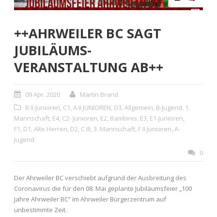
++AHRWEILER BC SAGT
JUBILÄUMS-
VERANSTALTUNG AB++
09 Apr. 2020
Martin Brand
B II-Junioren
,
C1
,
A II JUNIOREN
,
D3
,
Allgemein
,
B-Jugend
,
1.
Mannschaft
,
E4
,
C2- Junioren
,
E2
,
Bambinis
,
E3
,
E1-Junioren
,
F1
,
D1
,
Alte Herren
,
D2
,
C III
,
3. Mannschaft
,
F II Junioren
,
A-
Jugend
0
Der Ahrweiler BC verschiebt aufgrund der Ausbreitung des
Coronavirus die für den 08. Mai geplante Jubiläumsfeier „100
Jahre Ahrweiler BC“ im Ahrweiler Bürgerzentrum auf
unbestimmte Zeit.