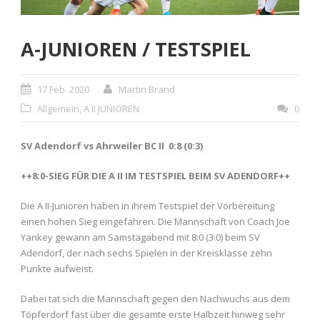
A-JUNIOREN / TESTSPIEL
17 Feb. 2020
Martin Brand
Allgemein
,
A II JUNIOREN
0
SV Adendorf vs Ahrweiler BC II 0:8 (0:3)
++8:0-SIEG FÜR DIE A II IM TESTSPIEL BEIM SV ADENDORF++
Die A II-Junioren haben in ihrem Testspiel der Vorbereitung
einen hohen Sieg eingefahren. Die Mannschaft von Coach Joe
Yankey gewann am Samstagabend mit 8:0 (3:0) beim SV
Adendorf, der nach sechs Spielen in der Kreisklasse zehn
Punkte aufweist.
Dabei tat sich die Mannschaft gegen den Nachwuchs aus dem
Töpferdorf fast über die gesamte erste Halbzeit hinweg sehr