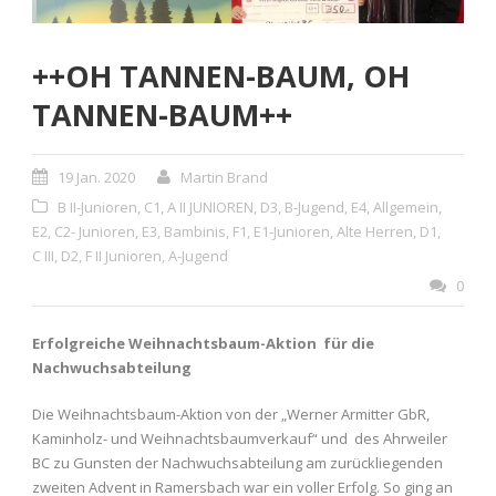
++OH TANNEN-BAUM, OH
TANNEN-BAUM++
19 Jan. 2020
Martin Brand
B II-Junioren
,
C1
,
A II JUNIOREN
,
D3
,
B-Jugend
,
E4
,
Allgemein
,
E2
,
C2- Junioren
,
E3
,
Bambinis
,
F1
,
E1-Junioren
,
Alte Herren
,
D1
,
C III
,
D2
,
F II Junioren
,
A-Jugend
0
Erfolgreiche Weihnachtsbaum-Aktion für die
Nachwuchsabteilung
Die Weihnachtsbaum-Aktion von der „Werner Armitter GbR,
Kaminholz- und Weihnachtsbaumverkauf“ und des Ahrweiler
BC zu Gunsten der Nachwuchsabteilung am zurückliegenden
zweiten Advent in Ramersbach war ein voller Erfolg. So ging an