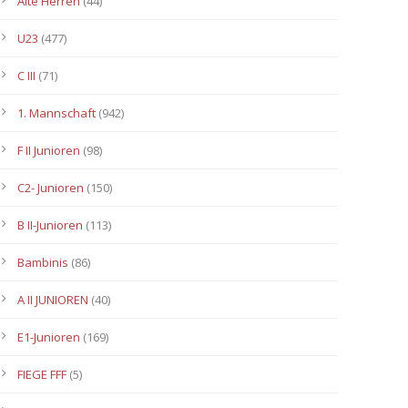
Alte Herren
(44)
U23
(477)
C III
(71)
1. Mannschaft
(942)
F II Junioren
(98)
C2- Junioren
(150)
B II-Junioren
(113)
Bambinis
(86)
A II JUNIOREN
(40)
E1-Junioren
(169)
FIEGE FFF
(5)