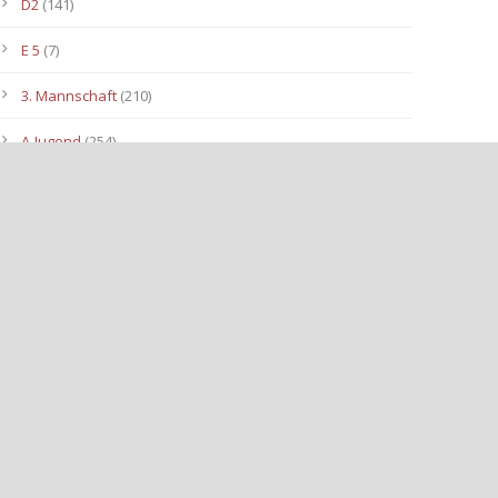
D2
(141)
E 5
(7)
3. Mannschaft
(210)
A-Jugend
(254)
C1
(175)
D3
(96)
B-Jugend
(153)
E4
(40)
E2
(143)
Allgemein
(3.112)
E3
(91)