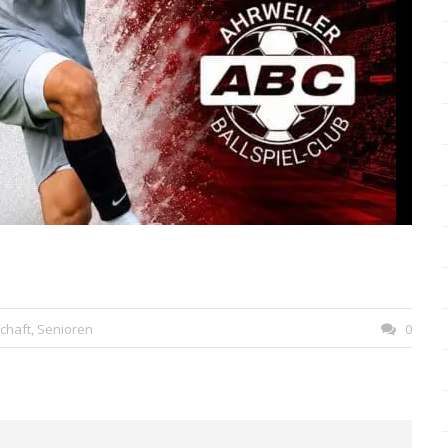
chaft
,
Senioren
0