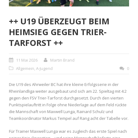
++ U19 ÜBERZEUGT BEIM
HEIMSIEG GEGEN TRIER-
TARFORST ++
11 Mai 2026
Martin Brand
Allgemein
,
A-Jugend
0
Die U19 des Ahrweiler BC hat ihre kleine Erfolgsserie in der
Rheinlandliga weiter ausgebaut und sich am 22. Spieltag mit 4:2
gegen den FSV Trier-Tarforst durchgesetzt. Durch den vierten
Punktspielauftritt in Folge ohne Niederlage auf dem Feld rückte
die Mannschaft von Maxwell Lunga, Rainard Schulz und
Teamkoordinator Markus Tempel auf Rang acht der Tabelle vor.
Für Trainer Maxwell Lunga war es zugleich das erste Spiel nach