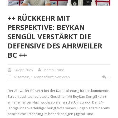
++ RÜCKKEHR MIT
PERSPEKTIVE: BEYKAN
SENGÜL VERSTÄRKT DIE
DEFENSIVE DES AHRWEILER
BC ++
14 Apr. 2026
Martin Brand
Allgemein
,
1. Mannschaft
,
Senioren
0
Der Ahrweiler BC setzt bei der Kaderplanung für die kommende
Saison auch auf vertraute Gesichter: Mit Beykan Sengül kehrt
ein ehemaliger Nachwuchsspieler an die Ahr zurück. Der 21-
jährige Innenverteidiger bringt trotz seines jungen Alters bereits
beachtliche Erfahrung im höherklassigen Jugend- und