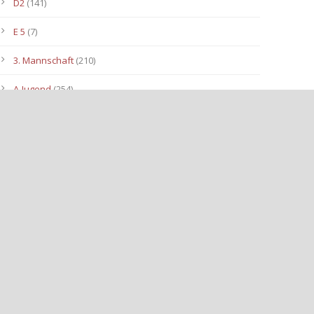
D2
(141)
E 5
(7)
3. Mannschaft
(210)
A-Jugend
(254)
C1
(175)
D3
(96)
B-Jugend
(153)
E4
(40)
E2
(143)
Allgemein
(3.112)
E3
(91)