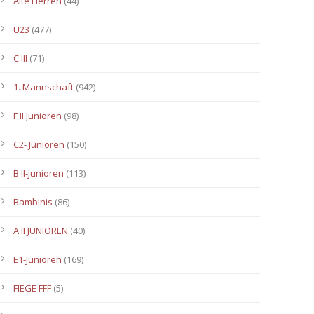
Alte Herren
(44)
U23
(477)
C III
(71)
1. Mannschaft
(942)
F II Junioren
(98)
C2- Junioren
(150)
B II-Junioren
(113)
Bambinis
(86)
A II JUNIOREN
(40)
E1-Junioren
(169)
FIEGE FFF
(5)