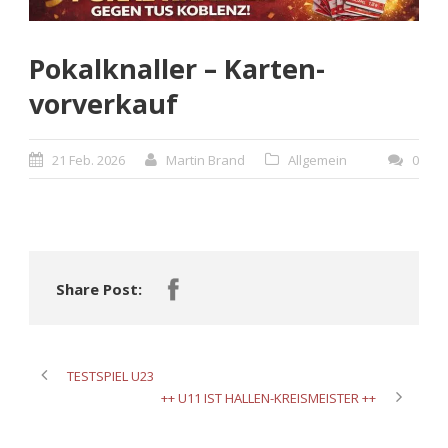
Pokalknaller – Karten-
vorverkauf
21 Feb. 2026
Martin Brand
Allgemein
0
Share Post:
TESTSPIEL U23
++ U11 IST HALLEN-KREISMEISTER ++