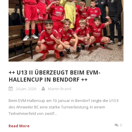
++ U13 II ÜBERZEUGT BEIM EVM-
HALLENCUP IN BENDORF ++
24 Jan. 2026
Martin Brand
Beim EVM-Hallencup am 10. Januar in Bendorf zeigte die U13 II
des Ahrweiler BC eine starke Turnierleistung. In einem
Teilnehmerfeld von zwölf...
0
Read More