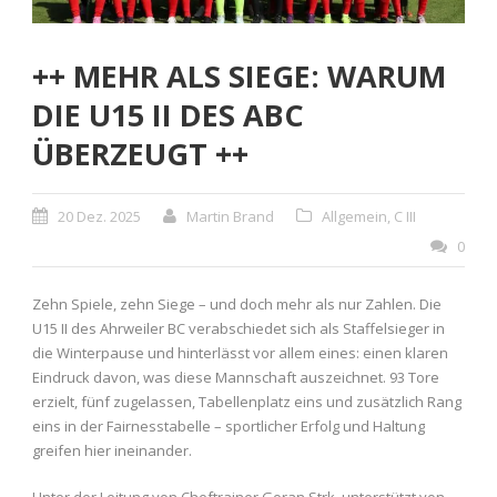
++ MEHR ALS SIEGE: WARUM
DIE U15 II DES ABC
ÜBERZEUGT ++
20 Dez. 2025
Martin Brand
Allgemein
,
C III
0
Zehn Spiele, zehn Siege – und doch mehr als nur Zahlen. Die
U15 II des Ahrweiler BC verabschiedet sich als Staffelsieger in
die Winterpause und hinterlässt vor allem eines: einen klaren
Eindruck davon, was diese Mannschaft auszeichnet. 93 Tore
erzielt, fünf zugelassen, Tabellenplatz eins und zusätzlich Rang
eins in der Fairnesstabelle – sportlicher Erfolg und Haltung
greifen hier ineinander.