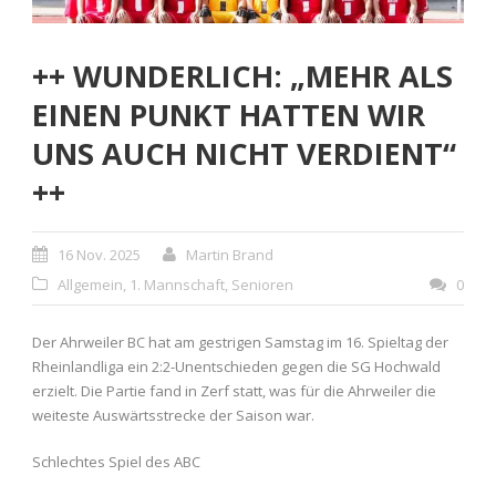
++ WUNDERLICH: „MEHR ALS
EINEN PUNKT HATTEN WIR
UNS AUCH NICHT VERDIENT“
++
16 Nov. 2025
Martin Brand
Allgemein
,
1. Mannschaft
,
Senioren
0
Der Ahrweiler BC hat am gestrigen Samstag im 16. Spieltag der
Rheinlandliga ein 2:2-Unentschieden gegen die SG Hochwald
erzielt. Die Partie fand in Zerf statt, was für die Ahrweiler die
weiteste Auswärtsstrecke der Saison war.
Schlechtes Spiel des ABC