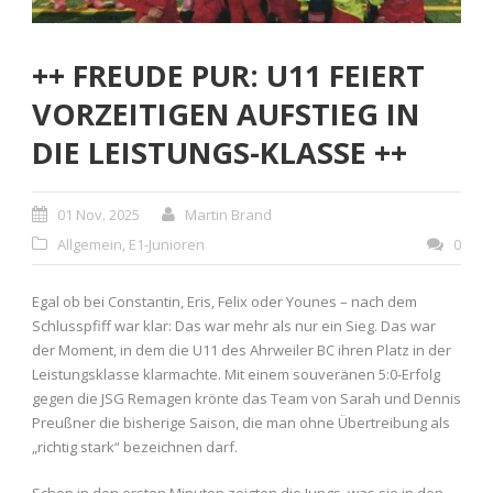
++ FREUDE PUR: U11 FEIERT
VORZEITIGEN AUFSTIEG IN
DIE LEISTUNGS-KLASSE ++
01 Nov. 2025
Martin Brand
Allgemein
,
E1-Junioren
0
Egal ob bei Constantin, Eris, Felix oder Younes – nach dem
Schlusspfiff war klar: Das war mehr als nur ein Sieg. Das war
der Moment, in dem die U11 des Ahrweiler BC ihren Platz in der
Leistungsklasse klarmachte. Mit einem souveränen 5:0-Erfolg
gegen die JSG Remagen krönte das Team von Sarah und Dennis
Preußner die bisherige Saison, die man ohne Übertreibung als
„richtig stark“ bezeichnen darf.