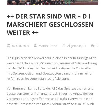
++ DER STAR SIND WIR – D I
MARSCHIERT GESCHLOSSEN
WEITER ++
07 Okt. 2025
Martin Brand
Allgemein
,
D1
0
Die D-Junioren des Ahrweiler BC bleiben in der Bezirksliga Mitte
weiter auf Erfolgskurs. Mit einem souveränen 4:1-Auswärtssieg
bei der JSG Loreleyblick Damscheid festigten die Rot-Weißen
ihre Spitzenposition und überzeugten einmal mehr mit einer
reifen, geschlossenen Mannschaftsleistung.
Von Beginn an kontrollierte der ABC das Spielgeschehen und
setzte den Gegner früh unter Druck. In der 14. Minute fiel der
verdiente Führungstreffer: Yassin El Toufaili verwertete eine
scharfe Hereingabe von Marek Schunk präzise zum 0:1. Auch