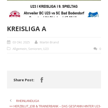
KREISLIGA A
03 Okt. 2025
Martin Brand
Allgemein
,
Senioren
,
U23
0
Share Post:
RHEINLANDLIGA
++ HERZBLUT, JOB & TRAINERBANK – DAS GESPANN HINTER U23-