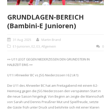
GRUNDLAGEN-BEREICH
(Bambini-E Junioren)
31 Aug. 2025
Martin Brand
E1-Junioren
,
E2
,
E3
,
Allgemein
0
++ U11 LEGT GEGEN NIEDERZISSEN DEN GRUNDSTEIN IN
HALBZEIT EINS ++
U11 I Ahrweiler BC vs JSG Niederzissen I 6:2 (4:1)
Die U11 des Ahrweiler BC hat am Freitagabend mit einem 6:2-
Heimsieg gegen die JSG Niederzissen den verspäteten Start in
die neue Saison hingelegt. Von Beginn an zeigte die Mannschaft
von Sarah und Dennis Preußner Mut und Spielfreude, setzte
die Gäste früh unter Druck und belohnte sich mit einer klaren