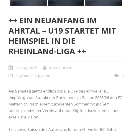
++ EIN NEUANFANG IM
AHRTAL – U19 STARTET MIT
HEIMSPIEL IN DIE
RHEINLANd-LIGA ++
20 Aug. 2025
Martin Brand
Allgemein
,
A-Jugend
0
Am Samstag geht’s endlich los: Die U19 des Ahrweiler BC
empfängt zum Auftakt der Rheinlandliga-Saison 2025/26 den FC
Metternich. Nach einem turbulenten Sommer mit großem
Umbruch setzt der Verein auf neue Köpfe, frische Ideen – und
eine klare Vision.
Es ist eine Saison des Aufbruchs für den Ahrweiler BC. Zehn