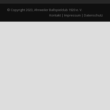
© Copyright 2023, Ahrweiler Ballspielclub 1920 e. V.
Kontakt
|
Impressum
|
Datenschutz