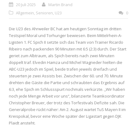
20 Juli 2025
Martin Brand
Allgemein
,
Senioren
,
U23
0
Die U23 des Ahrweiler BC hat am heutigen Sonntag im dritten
Testspiel Moral und Torhunger bewiesen. Beim Mittelrhein-A-
Ligisten 1. FC Spich II setzte sich das Team von Trainer Ricardo
Ribeiro nach packenden 90 Minuten mit 6:5 (2:3) durch. Der Start
geriet zum Albtraum, als Spich bereits nach zwei Minuten
doppelt traf. Elvedin Hamza und Michel Wagneder hielten die
ABC-U23 jedoch im Spiel, beide trafen jeweils dreifach und
steuerten je zwei Assists bei. Zwischen der 60. und 70. Minute
drehten die Gäste die Partie und schraubten das Ergebnis auf
6:3, ehe Spich im Schlussspurt nochmals verkürzte. „Wir haben
noch jede Menge Arbeit vor uns“, bilanzierte Teamkoordinator
Christopher Breuer, der trotz des Torfestivals Defizite sah. Die
Generalprobe rückt näher: Am 2. August wartet TuS Mayen II im
Kreispokal, bevor eine Woche später der Ligastart gegen DJK
Plaidt ansteht.