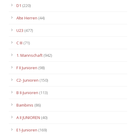
D1
(220)
Alte Herren
(44)
U23
(477)
C III
(71)
1. Mannschaft
(942)
F II Junioren
(98)
C2- Junioren
(150)
B II-Junioren
(113)
Bambinis
(86)
A II JUNIOREN
(40)
E1-Junioren
(169)