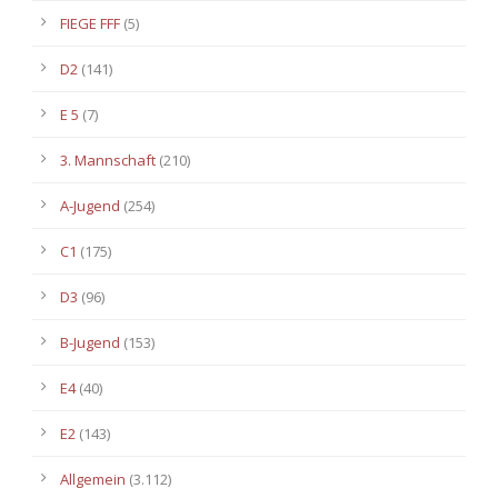
FIEGE FFF
(5)
D2
(141)
E 5
(7)
3. Mannschaft
(210)
A-Jugend
(254)
C1
(175)
D3
(96)
B-Jugend
(153)
E4
(40)
E2
(143)
Allgemein
(3.112)