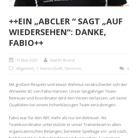
++EIN „ABCLER “ SAGT „AUF
WIEDERSEHEN“: DANKE,
FABIO++
15 Mai 2025
Martin Brand
Allgemein
,
1. Mannschaft
,
Senioren
0
Mit großem Respekt und etwas Wehmut verabschiedet sich der
Ahrweiler BC von Fabio Hansen. Unser langjähriger Team-
Betreuer und Koordinator wird den Verein verlassen, um seine
Qualitäten bei einem höherklassigen Team einzubringen.
Fabio war für den ABC mehr als nur ein Betreuer. Als
Teamkoordinator unterstützte er unser Trainerteam in allen
organisatorischen Belangen, bereitete Spieltage vor- und nach,