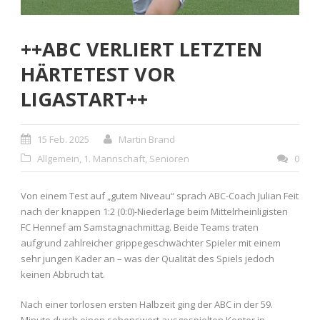
++ABC VERLIERT LETZTEN
HÄRTETEST VOR
LIGASTART++
15 Feb. 2025
Martin Brand
Allgemein
,
1. Mannschaft
,
Senioren
0
Von einem Test auf „gutem Niveau“ sprach ABC-Coach Julian Feit
nach der knappen 1:2 (0:0)-Niederlage beim Mittelrheinligisten
FC Hennef am Samstagnachmittag. Beide Teams traten
aufgrund zahlreicher grippegeschwächter Spieler mit einem
sehr jungen Kader an – was der Qualität des Spiels jedoch
keinen Abbruch tat.
Nach einer torlosen ersten Halbzeit ging der ABC in der 59.