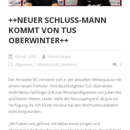
++NEUER SCHLUSS-MANN
KOMMT VON TUS
OBERWINTER++
08 Feb. 2025
Martin Brand
Allgemein
,
1. Mannschaft
,
Senioren
0
Der Ahrweiler BC verstärkt sich in der aktuellen Winterpause mit
einem neuen Torhüter. Vom Bezirksligisten TuS Oberwinter
stößt Niklas Fachinger (24) zum Rheinlandligateam von Julian Feit
und Martin Weber. Leider steht der Neuzugang erst ab Juni zur
Verfügung, da sich beide Vereine bei den Wechselmodalitäten
nicht einig wurden.
„Wir haben uns gefreut, mit Niklas einen jungen und