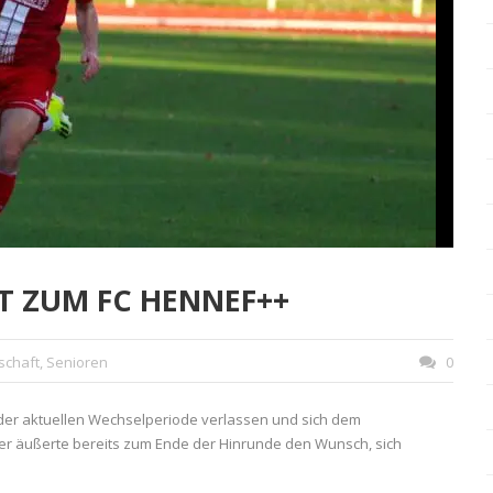
T ZUM FC HENNEF++
schaft
,
Senioren
0
der aktuellen Wechselperiode verlassen und sich dem
ieler äußerte bereits zum Ende der Hinrunde den Wunsch, sich