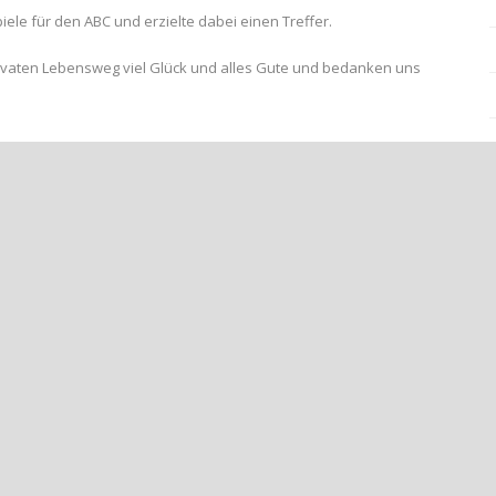
ele für den ABC und erzielte dabei einen Treffer.
ivaten Lebensweg viel Glück und alles Gute und bedanken uns
AFT: BAMBINI ÜBERZEUGEN BEIM SÜWAG BUDEN-ZAUBER