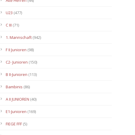
Alte Herren
(44)
U23
(477)
C III
(71)
1. Mannschaft
(942)
F II Junioren
(98)
C2- Junioren
(150)
B II-Junioren
(113)
Bambinis
(86)
A II JUNIOREN
(40)
E1-Junioren
(169)
FIEGE FFF
(5)