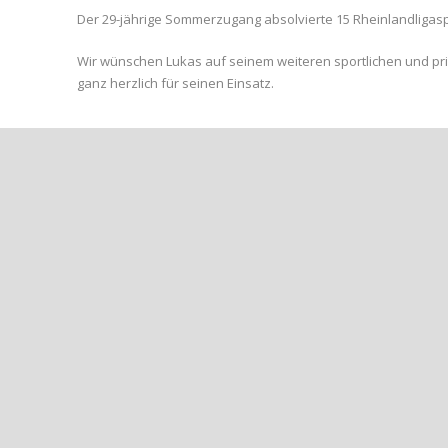
Der 29-jährige Sommerzugang absolvierte 15 Rheinlandligaspi
Wir wünschen Lukas auf seinem weiteren sportlichen und pr
ganz herzlich für seinen Einsatz.
Share Post:
++ALTE HERREN II FEIERN NEUJAHRS-FEIER++
FREUDE UND LEIDENSCH