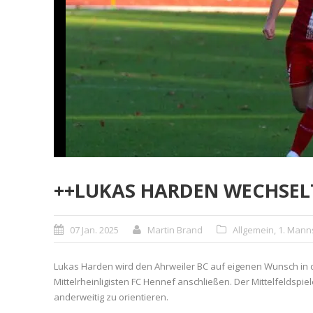
++LUKAS HARDEN WECHSEL
07 Jan. 2025
Martin Brand
Allgemein
,
1. Mann
Lukas Harden wird den Ahrweiler BC auf eigenen Wunsch in 
Mittelrheinligisten FC Hennef anschließen. Der Mittelfeldsp
anderweitig zu orientieren.