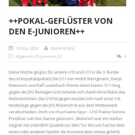
++POKAL-GEFLÜSTER VON
DEN E-JUNIOREN++
14 Nov. 2024
Martin Brand
Allgemein
,
E1-Junioren
,
E2
0
Diese Woche ging es für unsere U10 und U11 in die 3. Runde
des Kreispokalspokals! Die U11 von André Wenigmann, Darijo
Matosevic und Ralf Lauterbach feierte einen klaren 15:1-Sieg
gegen die JSG Remagen und sicherte sich damit ohne Mühe das
Weiterkommen. Die U10 hingegen musste sich nach einer 3:8-
Niederlage gegen die JSG Nickenich III aus dem Wettbewerb
verabschieden. Doch von Frust keine Spur – U10-Trainer Dennis
Preußner sah das Ganze gelassen: „Nickenich war ein starker
Gegner mit ordentlich Qualität vor dem Tor. Bei uns hat bei dem
einen oder anderen Spieler die Konzentration etwas gefehlt,