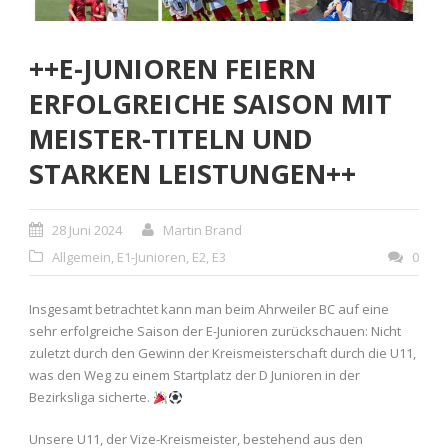
++E-JUNIOREN FEIERN
ERFOLGREICHE SAISON MIT
MEISTER-TITELN UND
STARKEN LEISTUNGEN++
28 Juni 2024
Martin Brand
Allgemein
,
E1-Junioren
,
E2
,
E3
0
Insgesamt betrachtet kann man beim Ahrweiler BC auf eine
sehr erfolgreiche Saison der E-Junioren zurückschauen: Nicht
zuletzt durch den Gewinn der Kreismeisterschaft durch die U11,
was den Weg zu einem Startplatz der D Junioren in der
Bezirksliga sicherte.
Unsere U11, der Vize-Kreismeister, bestehend aus den