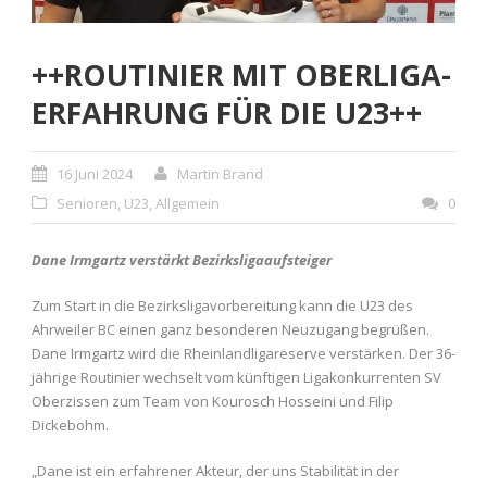
++ROUTINIER MIT OBERLIGA-
ERFAHRUNG FÜR DIE U23++
16 Juni 2024
Martin Brand
Senioren
,
U23
,
Allgemein
0
Dane Irmgartz verstärkt Bezirksligaaufsteiger
Zum Start in die Bezirksligavorbereitung kann die U23 des
Ahrweiler BC einen ganz besonderen Neuzugang begrüßen.
Dane Irmgartz wird die Rheinlandligareserve verstärken. Der 36-
jährige Routinier wechselt vom künftigen Ligakonkurrenten SV
Oberzissen zum Team von Kourosch Hosseini und Filip
Dickebohm.
„Dane ist ein erfahrener Akteur, der uns Stabilität in der