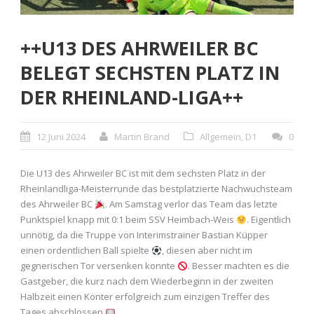
++U13 DES AHRWEILER BC
BELEGT SECHSTEN PLATZ IN
DER RHEINLAND-LIGA++
12 Juni 2024
Martin Brand
Allgemein
,
D1
0
Die U13 des Ahrweiler BC ist mit dem sechsten Platz in der
Rheinlandliga-Meisterrunde das bestplatzierte Nachwuchsteam
des Ahrweiler BC
. Am Samstag verlor das Team das letzte
Punktspiel knapp mit 0:1 beim SSV Heimbach-Weis
. Eigentlich
unnötig, da die Truppe von Interimstrainer Bastian Küpper
einen ordentlichen Ball spielte
, diesen aber nicht im
gegnerischen Tor versenken konnte
. Besser machten es die
Gastgeber, die kurz nach dem Wiederbeginn in der zweiten
Halbzeit einen Konter erfolgreich zum einzigen Treffer des
Tages abschlossen
.