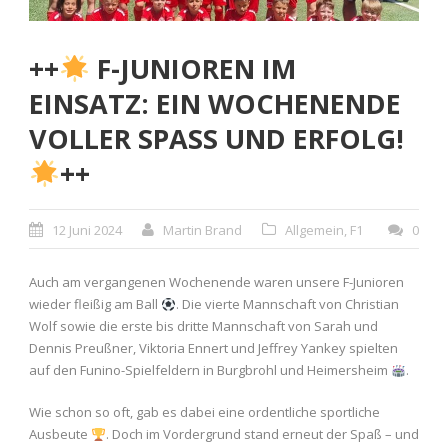
++
F-JUNIOREN IM
EINSATZ: EIN WOCHENENDE
VOLLER SPASS UND ERFOLG!
++
12 Juni 2024
Martin Brand
Allgemein
,
F1
0
Auch am vergangenen Wochenende waren unsere F-Junioren
wieder fleißig am Ball
. Die vierte Mannschaft von Christian
Wolf sowie die erste bis dritte Mannschaft von Sarah und
Dennis Preußner, Viktoria Ennert und Jeffrey Yankey spielten
auf den Funino-Spielfeldern in Burgbrohl und Heimersheim
.
Wie schon so oft, gab es dabei eine ordentliche sportliche
Ausbeute
. Doch im Vordergrund stand erneut der Spaß – und